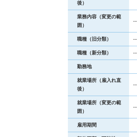
後）
業務内容（変更の範
--
囲）
職種（旧分類）
--
職種（新分類）
--
勤務地
就業場所（雇入れ直
--
後）
就業場所（変更の範
--
囲）
雇用期間