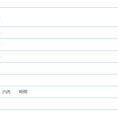
-
-
-
-
- の内 時間