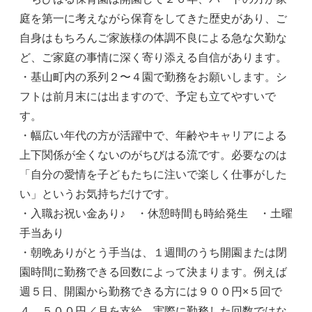
庭を第一に考えながら保育をしてきた歴史があり、ご
自身はもちろんご家族様の体調不良による急な欠勤な
ど、ご家庭の事情に深く寄り添える自信があります。
・基山町内の系列２〜４園で勤務をお願いします。シ
フトは前月末には出ますので、予定も立てやすいで
す。
・幅広い年代の方が活躍中で、年齢やキャリアによる
上下関係が全くないのがちびはる流です。必要なのは
「自分の愛情を子どもたちに注いで楽しく仕事がした
い」というお気持ちだけです。
・入職お祝い金あり♪ ・休憩時間も時給発生 ・土曜
手当あり
・朝晩ありがとう手当は、１週間のうち開園または閉
園時間に勤務できる回数によって決まります。例えば
週５日、開園から勤務できる方には９００円×５回で
４，５００円／月を支給。実際に勤務した回数ではな